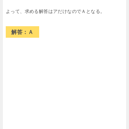
よって、求める解答はアだけなのでＡとなる。
解答：Ａ