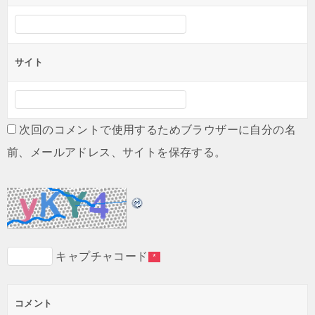
サイト
次回のコメントで使用するためブラウザーに自分の名
前、メールアドレス、サイトを保存する。
キャプチャコード
*
コメント