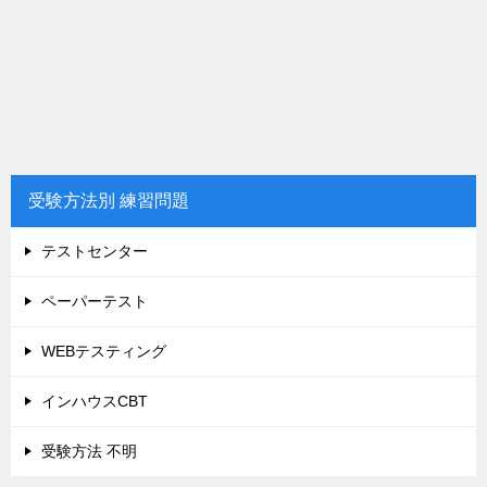
受験方法別 練習問題
テストセンター
ペーパーテスト
WEBテスティング
インハウスCBT
受験方法 不明