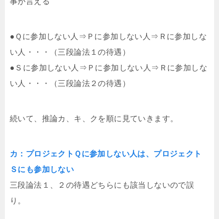
事が言える
●Ｑに参加しない人⇒Ｐに参加しない人⇒Ｒに参加しな
い人・・・（三段論法１の待遇）
●Ｓに参加しない人⇒Ｐに参加しない人⇒Ｒに参加しな
い人・・・（三段論法２の待遇）
続いて、推論カ、キ、クを順に見ていきます。
カ：プロジェクトＱに参加しない人は、プロジェクト
Ｓにも参加しない
三段論法１、２の待遇どちらにも該当しないので誤
り。