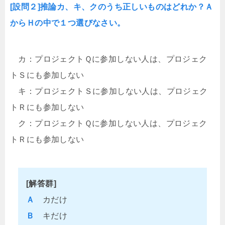
[設問２]推論カ、キ、クのうち正しいものはどれか？Ａ
からＨの中で１つ選びなさい。
カ：プロジェクトＱに参加しない人は、プロジェク
トＳにも参加しない
キ：プロジェクトＳに参加しない人は、プロジェク
トＲにも参加しない
ク：プロジェクトＱに参加しない人は、プロジェク
トＲにも参加しない
[解答群]
Ａ
カだけ
Ｂ
キだけ