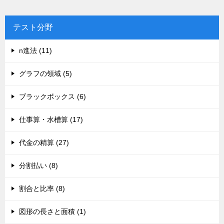
テスト分野
n進法 (11)
グラフの領域 (5)
ブラックボックス (6)
仕事算・水槽算 (17)
代金の精算 (27)
分割払い (8)
割合と比率 (8)
図形の長さと面積 (1)