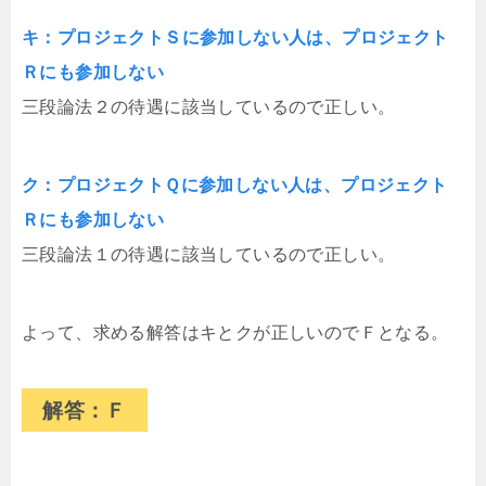
キ：プロジェクトＳに参加しない人は、プロジェクト
Ｒにも参加しない
三段論法２の待遇に該当しているので正しい。
ク：プロジェクトＱに参加しない人は、プロジェクト
Ｒにも参加しない
三段論法１の待遇に該当しているので正しい。
よって、求める解答はキとクが正しいのでＦとなる。
解答：Ｆ