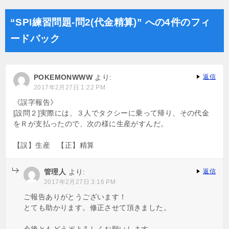
ナ
“SPI練習問題-問2(代金精算)” への4件のフィ
ビ
ードバック
ゲ
ー
POKEMONWWW
より:
返信
シ
2017年2月27日 1:22 PM
ョ
《誤字報告》
ン
[設問２]実際には、３人でタクシーに乗って帰り、その代金
をＲが支払ったので、次の様に生産がすんだ。
【誤】生産 【正】精算
管理人
より:
返信
2017年2月27日 3:16 PM
ご報告ありがとうございます！
とても助かります。修正させて頂きました。
今後ともどうぞよろしくお願いします。