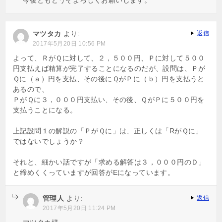
マツタカ
より:
返信
2017年5月20日 10:56 PM
よって、ＲがＱに対して、２，５００円、Ｐに対して５００
円支払えば精算が完了することになるのだが、設問は、Ｐが
Ｑに（ａ）円を支払、その後にＱがＰに（ｂ）円を支払うと
あるので、
ＰがＱに３，０００円支払い、その後、ＱがＰに５００円を
支払うことになる。
上記設問１の解説の「ＰがＱに」は、正しくは「RがＱに」
ではないでしょうか？
それと、細かい話ですが「求める解答は３，０００円のＤ」
と締めくくっていますが回答がEになっています。
管理人
より:
返信
2017年5月20日 11:24 PM