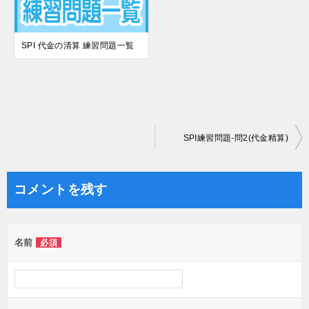
SPI 代金の清算 練習問題一覧
投
SPI練習問題-問2(代金精算)
稿
ナ
コメントを残す
ビ
ゲ
名前
必須
ー
シ
ョ