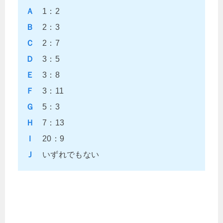
Ａ
1：2
Ｂ
2：3
Ｃ
2：7
Ｄ
3：5
Ｅ
3：8
Ｆ
3：11
Ｇ
5：3
Ｈ
7：13
Ｉ
20：9
Ｊ
いずれでもない