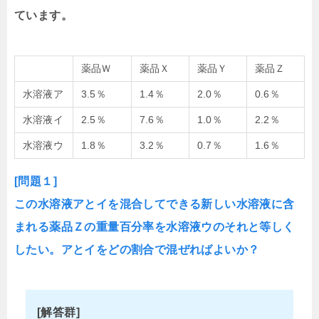
ています。
薬品Ｗ
薬品Ｘ
薬品Ｙ
薬品Ｚ
水溶液ア
3.5％
1.4％
2.0％
0.6％
水溶液イ
2.5％
7.6％
1.0％
2.2％
水溶液ウ
1.8％
3.2％
0.7％
1.6％
[問題１]
この水溶液アとイを混合してできる新しい水溶液に含
まれる薬品Ｚの重量百分率を水溶液ウのそれと等しく
したい。アとイをどの割合で混ぜればよいか？
[解答群]