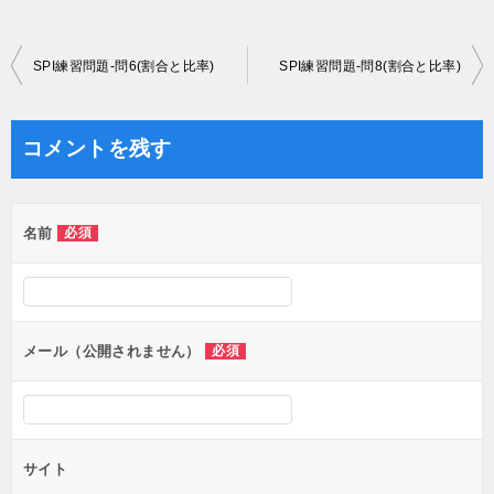
投
SPI練習問題-問6(割合と比率)
SPI練習問題-問8(割合と比率)
稿
ナ
コメントを残す
ビ
ゲ
名前
必須
ー
シ
ョ
ン
メール（公開されません）
必須
サイト