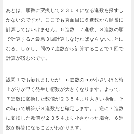
あとは、順番に変換して２３５４になる進数を探すし
かないのですが、ここでも真面目に６進数から順番に
計算してはいけません。６進数、７進数、８進数の順
で計算すると最悪３回計算しなければならないことに
なる。しかし、間の７進数から計算することで１回で
計算が済むのです。
設問１でも触れましたが、ｎ進数のｎが小さいほど桁
上がりが早く発生し桁数が大きくなります。よって、
７進数に変換した数値が２３５４より大きい場合、そ
の時点で解答が８進数だと確定します。。逆に７進数
に変換した数値が２３５４より小さかった場合、６進
数が解答になることがわかります。