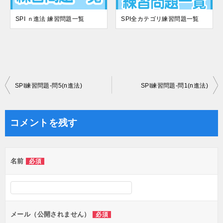
SPI ｎ進法 練習問題一覧
SPI全カテゴリ練習問題一覧
投
SPI練習問題-問5(n進法)
SPI練習問題-問1(n進法)
稿
ナ
コメントを残す
ビ
ゲ
名前
必須
ー
シ
ョ
ン
メール（公開されません）
必須