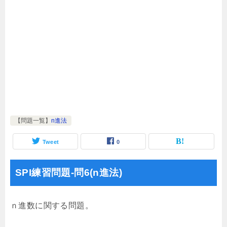
【問題一覧】
n進法
Tweet
0
SPI練習問題-問6(n進法)
ｎ進数に関する問題。