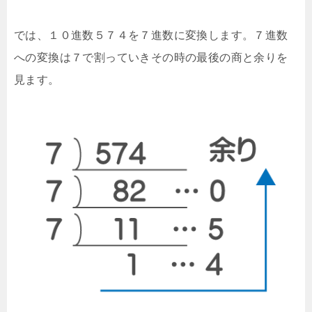
では、１０進数５７４を７進数に変換します。７進数
への変換は７で割っていきその時の最後の商と余りを
見ます。