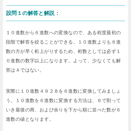
設問１の解答と解説：
１０進数から６進数への変換なので、ある程度最初の
段階で解答を絞ることができる。１０進数よりも６進
数の方が早く桁上がりするため、桁数としては必ず１
０進数の数字以上になります。よって、少なくても解
答はＡではない。
実際に１０進数４９２８を６進数に変換してみましょ
う。１０進数を６進数に変換する方法は、６で割って
いき最後の商、および余りを下から順に並べた数が６
進数の値となります。