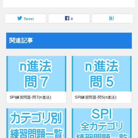
Tweet
0
関連記事
SPI練習問題-問7(n進法)
SPI練習問題-問5(n進法)