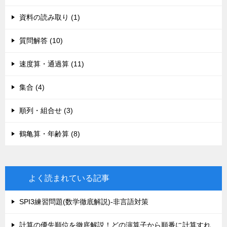
資料の読み取り (1)
質問解答 (10)
速度算・通過算 (11)
集合 (4)
順列・組合せ (3)
鶴亀算・年齢算 (8)
よく読まれている記事
SPI3練習問題(数学徹底解説)-非言語対策
計算の優先順位を徹底解説！どの演算子から順番に計算すれ