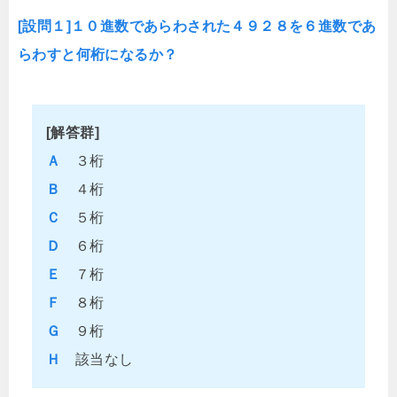
[設問１]１０進数であらわされた４９２８を６進数であ
らわすと何桁になるか？
[解答群]
Ａ
３桁
Ｂ
４桁
Ｃ
５桁
Ｄ
６桁
Ｅ
７桁
Ｆ
８桁
Ｇ
９桁
Ｈ
該当なし