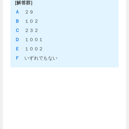
[解答群]
Ａ
２９
Ｂ
１０２
Ｃ
２３２
Ｄ
１００１
Ｅ
１００２
Ｆ
いずれでもない