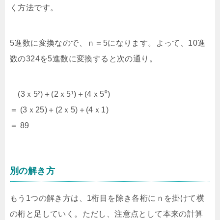
く方法です。
5進数に変換なので、ｎ＝5になります。よって、10進
数の324を5進数に変換すると次の通り。
(3ｘ5²)＋(2ｘ5¹)＋(4ｘ5⁰)
＝ (3ｘ25)＋(2ｘ5)＋(4ｘ1)
＝ 89
別の解き方
もう1つの解き方は、1桁目を除き各桁にｎを掛けて横
の桁と足していく。ただし、注意点として本来の計算