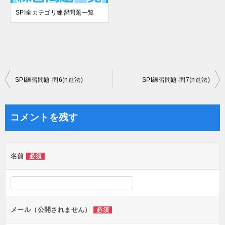
SPI全カテゴリ練習問題一覧
投
SPI練習問題-問6(n進法)
SPI練習問題-問7(n進法)
稿
ナ
コメントを残す
ビ
ゲ
名前
必須
ー
シ
ョ
ン
メール（公開されません）
必須