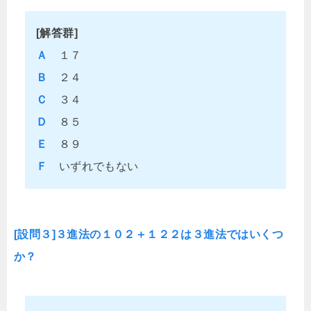
[解答群]
Ａ
１７
Ｂ
２４
Ｃ
３４
Ｄ
８５
Ｅ
８９
Ｆ
いずれでもない
[設問３]３進法の１０２＋１２２は３進法ではいくつ
か？