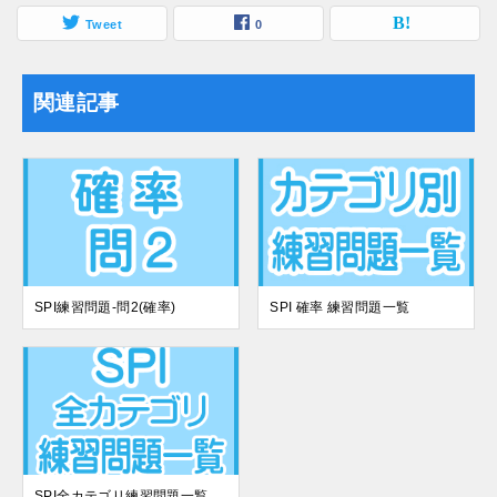
Tweet
0
関連記事
SPI練習問題-問2(確率)
SPI 確率 練習問題一覧
SPI全カテゴリ練習問題一覧