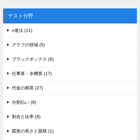
テスト分野
n進法 (11)
グラフの領域 (5)
ブラックボックス (6)
仕事算・水槽算 (17)
代金の精算 (27)
分割払い (8)
割合と比率 (8)
図形の長さと面積 (1)