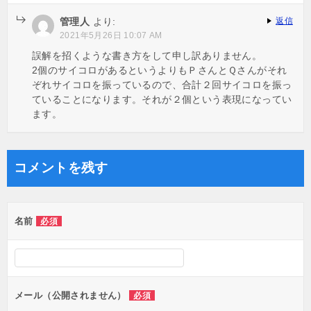
管理人
より:
返信
2021年5月26日 10:07 AM
誤解を招くような書き方をして申し訳ありません。
2個のサイコロがあるというよりもＰさんとＱさんがそれ
ぞれサイコロを振っているので、合計２回サイコロを振っ
ていることになります。それが２個という表現になってい
ます。
コメントを残す
名前
必須
メール（公開されません）
必須