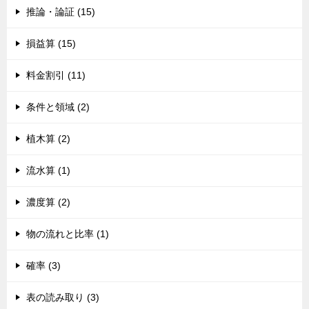
推論・論証 (15)
損益算 (15)
料金割引 (11)
条件と領域 (2)
植木算 (2)
流水算 (1)
濃度算 (2)
物の流れと比率 (1)
確率 (3)
表の読み取り (3)