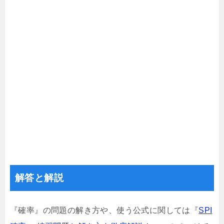
解答と解説
『確率』の問題の解き方や、使う公式に関しては『
SPI