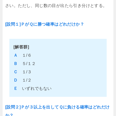
さい。ただし、同じ数の目が出たら引き分けとする。
[設問１]ＰがＱに勝つ確率はどれだけか？
[解答群]
Ａ
１/６
Ｂ
５/１２
Ｃ
１/３
Ｄ
１/２
Ｅ
いずれでもない
[設問２]Ｐが３以上を出してＱに負ける確率はどれだけ
か？