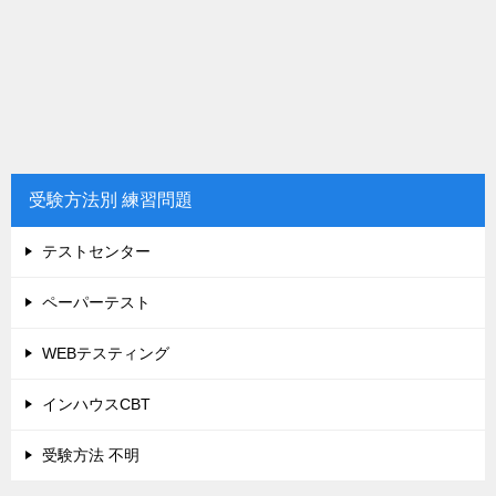
受験方法別 練習問題
テストセンター
ペーパーテスト
WEBテスティング
インハウスCBT
受験方法 不明