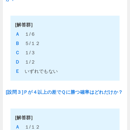
[解答群]
Ａ
１/６
Ｂ
５/１２
Ｃ
１/３
Ｄ
１/２
Ｅ
いずれでもない
[設問３]Ｐが４以上の差でＱに勝つ確率はどれだけか？
[解答群]
Ａ
１/１２