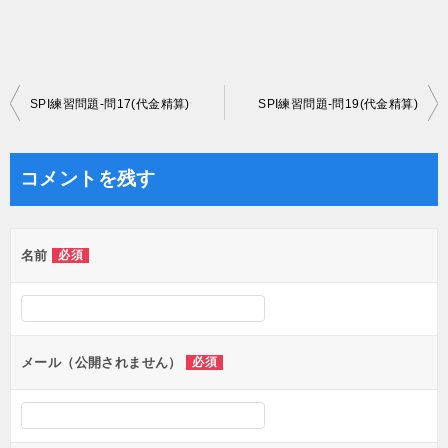
投
SPI練習問題-問17(代金精算)
SPI練習問題-問19(代金精算)
稿
ナ
コメントを残す
ビ
ゲ
名前
必須
ー
シ
ョ
ン
メール（公開されません）
必須