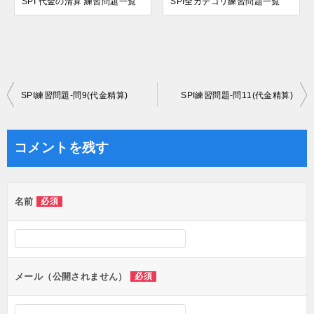
SPI 代金の清算 練習問題一覧
SPI全カテゴリ練習問題一覧
投
SPI練習問題-問9(代金精算)
SPI練習問題-問11(代金精算)
稿
ナ
コメントを残す
ビ
ゲ
名前
必須
ー
シ
ョ
ン
メール（公開されません）
必須