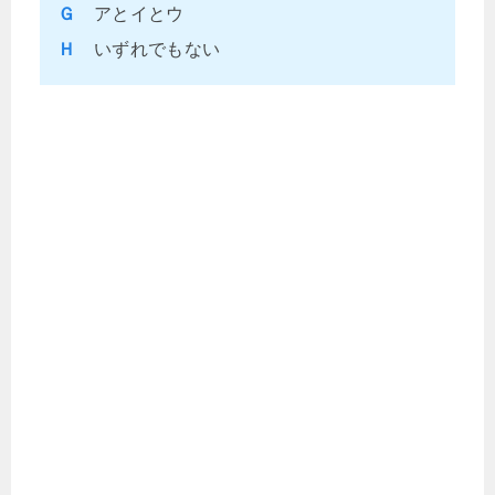
Ｇ
アとイとウ
Ｈ
いずれでもない