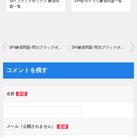
SPI ブラックボックス 練習問
SPI全カテゴリ練習問題一覧
題一覧
投
SPI練習問題-問1(ブラックボックス)
SPI練習問題-問3(ブラックボックス)
稿
ナ
コメントを残す
ビ
ゲ
名前
必須
ー
シ
ョ
ン
メール（公開されません）
必須