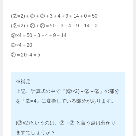
(②×2)＋②＋②＋3＋4＋9＋14＋0＝50
(②×2)＋②＋②＝50－3－4－9－14－0
②×4＝50－3－4－9－14
②×4＝20
②＝20÷4＝5
※補足
上記、計算式の中で『(②×2)＋②＋②』の部分
を『②×4』に変換している部分があります。
(②×2)というのは、②＋② と言う点は分かり
ますでしょうか？