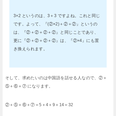
3×2 というのは、3＋3 ですよね。これと同じ
です。よって、『(②×2)＋②＋②』というの
は、『②＋②＋②＋②』と同じことであり、
更に『②＋②＋②＋②』は、『②×4』にも置
き換えられます。
そして、求めたいのは中国語を話せる人なので、②＋
⑤＋⑥＋⑦ になります。
②＋⑤＋⑥＋⑦＝5＋4＋9＋14＝32