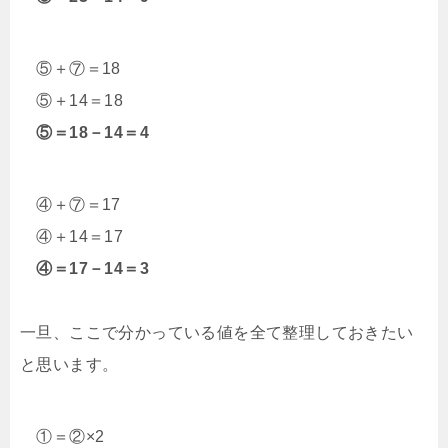
⑤＋⑦＝18
⑤＋14＝18
⑤＝18－14＝4
④＋⑦＝17
④＋14＝17
④＝17－14＝3
一旦、ここで分かっている値を全て整理しておきたい
と思います。
①＝②×2