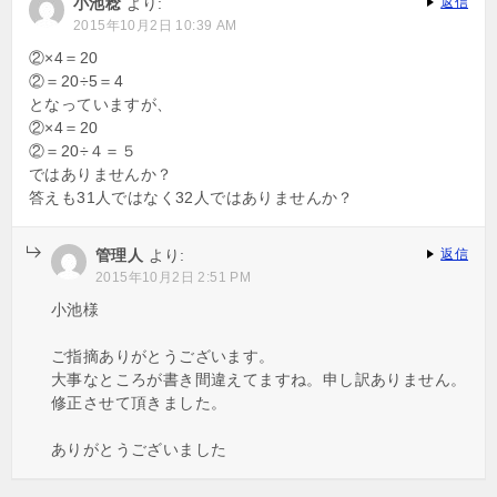
小池稔
より:
返信
シ
2015年10月2日 10:39 AM
ョ
②×4＝20
ン
②＝20÷5＝4
となっていますが、
②×4＝20
②＝20÷４＝５
ではありませんか？
答えも31人ではなく32人ではありませんか？
管理人
より:
返信
2015年10月2日 2:51 PM
小池様
ご指摘ありがとうございます。
大事なところが書き間違えてますね。申し訳ありません。
修正させて頂きました。
ありがとうございました