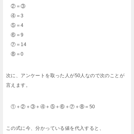
②＝③
④＝3
⑤＝4
⑥＝9
⑦＝14
⑧＝0
次に、アンケートを取った人が50人なので次のことが
言えます。
①＋②＋③＋④＋⑤＋⑥＋⑦＋⑧＝50
この式に今、分かっている値を代入すると、