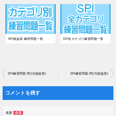
SPI損益算 練習問題一覧
SPI全カテゴリ練習問題一覧
投
SPI練習問題-問13(損益算)
SPI練習問題-問15(損益算)
稿
ナ
コメントを残す
ビ
ゲ
名前
必須
ー