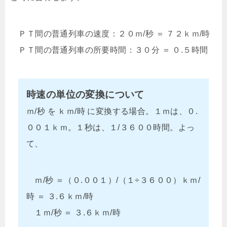
ＰＴ間の普通列車の速度：２０ｍ/秒 ＝ ７２ｋｍ/時
ＰＴ間の普通列車の所要時間：３０分 ＝ ０.５時間
時速の単位の変換について
ｍ/秒 を ｋｍ/時 に変換する場合。１ｍは、０.
００１ｋｍ。１秒は、１/３６００時間。よっ
て、
ｍ/秒 ＝（０.００１）/（１÷３６００）ｋｍ/
時 ＝ ３.６ｋｍ/時
１ｍ/秒 ＝ ３.６ｋｍ/時