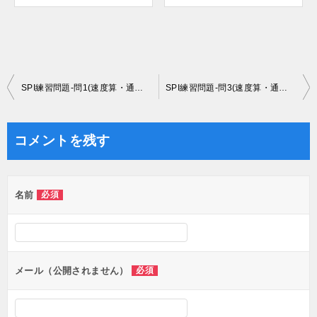
投
SPI練習問題-問1(速度算・通過算)
SPI練習問題-問3(速度算・通過算)
稿
ナ
コメントを残す
ビ
ゲ
名前
必須
ー
シ
ョ
ン
メール（公開されません）
必須