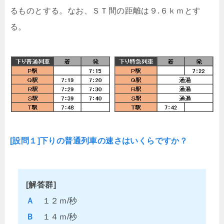
るものとする。なお、ＳＴ間の距離は９.６ｋｍとす
る。
[設問１]下りの普通列車の速さはいくらですか？
[解答群]
Ａ
１２ｍ/秒
Ｂ
１４ｍ/秒