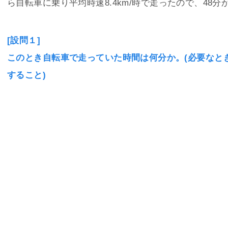
ら自転車に乗り平均時速8.4km/時で走ったので、48分
[設問１]
このとき自転車で走っていた時間は何分か。(必要なと
すること)