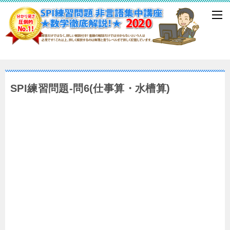
SPI練習問題-問6(仕事算・水槽算)