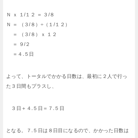
Ｎ ｘ １/１２ ＝ ３/８
Ｎ ＝ （３/８）÷（１/１２）
＝ （３/８）ｘ １２
＝ ９/２
＝４.５日
よって、トータルでかかる日数は、最初に２人で行っ
た３日間もプラスし、
３日＋４.５日＝７.５日
となる。７.５日は８日目になるので、かかった日数は