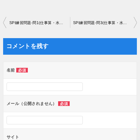
投
SPI練習問題-問1(仕事算・水槽算)
SPI練習問題-問3(仕事算・水槽算)
稿
ナ
コメントを残す
ビ
ゲ
名前
必須
ー
シ
ョ
ン
メール（公開されません）
必須
サイト