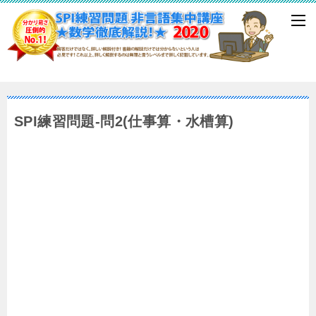
SPI練習問題-問2(仕事算・水槽算)