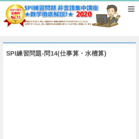
SPI練習問題-問14(仕事算・水槽算)