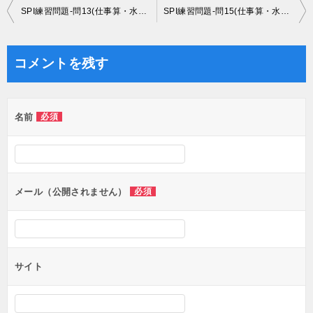
投
SPI練習問題-問13(仕事算・水槽算)
SPI練習問題-問15(仕事算・水槽算)
稿
ナ
コメントを残す
ビ
ゲ
名前
必須
ー
シ
ョ
ン
メール（公開されません）
必須
サイト