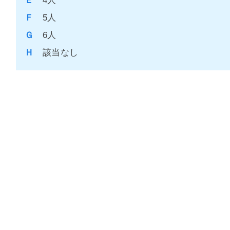
Ｅ
4人
Ｆ
5人
Ｇ
6人
Ｈ
該当なし