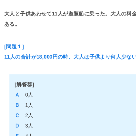
大人と子供あわせて11人が遊覧船に乗った。大人の料金
ある。
[問題１]
11人の合計が18,000円の時、大人は子供より何人少な
[解答群]
Ａ
0人
Ｂ
1人
Ｃ
2人
Ｄ
3人