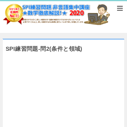
SPI練習問題-問2(条件と領域)