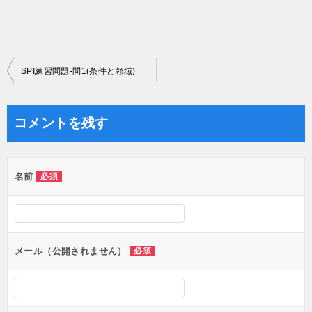
投
SPI練習問題-問1(条件と領域)
稿
ナ
コメントを残す
ビ
ゲ
名前
必須
ー
シ
ョ
ン
メール（公開されません）
必須