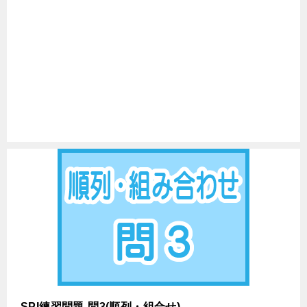
SPI練習問題-問3(順列・組合せ)